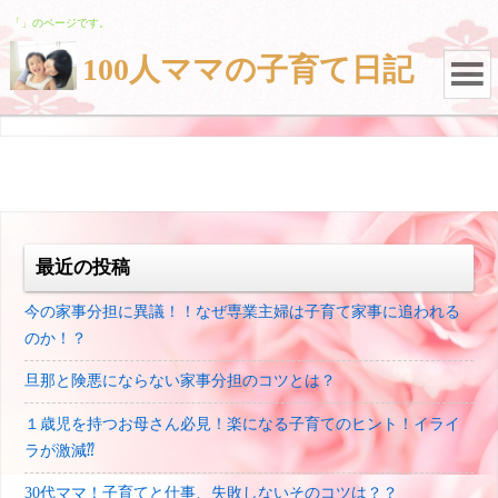
「」のページです。
100人ママの子育て日記
最近の投稿
今の家事分担に異議！！なぜ専業主婦は子育て家事に追われる
のか！？
旦那と険悪にならない家事分担のコツとは？
１歳児を持つお母さん必見！楽になる子育てのヒント！イライ
ラが激減⁇
30代ママ！子育てと仕事、失敗しないそのコツは？？