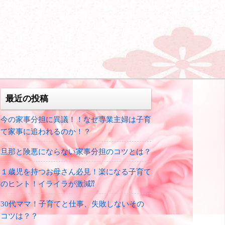
最近の投稿
今の家事分担に異議！！なぜ専業主婦は子育
て家事に追われるのか！？
旦那と険悪にならない家事分担のコツとは？
１歳児を持つお母さん必見！楽になる子育て
のヒント！イライラが激減⁇
30代ママ！子育てと仕事、失敗しないその
コツは？？