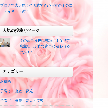
ブログで大人気！卒園式できめる女の子のコ
ーディネート術！
人気の投稿とページ
今の家事分担に異議！！なぜ専
業主婦は子育て家事に追われる
のか！？
カテゴリー
お掃除
子育て・出産・育児
子育て・出産・育児・美容