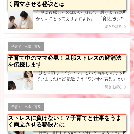
く両立させる秘訣とは
仕事に復帰したのはいいけれど、 思うようにい
かないことってありますよね。 「育児だけの
生活から早く抜け出したい」と思って 仕事がで
続きを読む
きる日を待ちわびていたのに、 「こんなはずで
はなかったのに」と後悔している お母さんもい
るかもしれません。 大事な仕事が入 […]
子育て・出産・育児
子育て中のママ必見！旦那ストレスの解消法
を伝授します
ひと昔前は『イクメン』という言葉が流行っ
ていましたけど 最近では『ワンオペ育児』とい
う言葉を耳にすることが 増えたように感じま
続きを読む
す。 仕事が忙しくて帰りが遅いお父さんや、
自分の趣味を 優先にして育児に関わってくれな
いお父さんもいるかもしれません。 &nb […]
子育て・出産・育児
ストレスに負けない！？子育てと仕事をうま
く両立させる秘訣とは
仕事に復帰したのはいいけれど、思うように