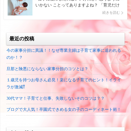
いかない ことってありますよね？ 「育児だけ
の生活から早く抜け出したい」と思って 仕事で
続きを読む
きる日を待ちわびていたのに 「こんなはずでは
なかったのに」と後悔している お母さんもいる
かもしれません。 大事な仕事が入って […]
最近の投稿
今の家事分担に異議！！なぜ専業主婦は子育て家事に追われる
のか！？
旦那と険悪にならない家事分担のコツとは？
１歳児を持つお母さん必見！楽になる子育てのヒント！イライ
ラが激減⁇
30代ママ！子育てと仕事、失敗しないそのコツは？？
ブログで大人気！卒園式できめる女の子のコーディネート術！