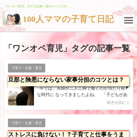
「
ワンオペ育児
」タグの記事一覧のページです。
100人ママの子育て日記
「
ワンオペ育児
」タグの記事一覧
子育て・出産・育児
旦那と険悪にならない家事分担のコツとは？
今では、夫婦が二人三脚で働くのが当たり前
な時代に なってきましたよね。 「子どもがあ
る程度大きくなるまでは自分で見たい」と 妊娠
続きを読む
中はそう思っていたのに、すぐに働ける状態に
しないと 保育園に入れなくなるという、厳しい
現実がお母さんたちを 待っています。 […]
子育て・出産・育児
ストレスに負けない！？子育てと仕事をうま